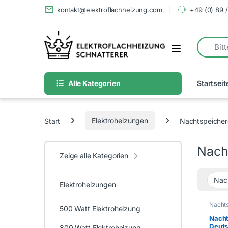
Skip to navigation
Skip to content
kontakt@elektroflachheizung.com
+49 (0) 89 
Alle Kategorien
Startseit
Start
Elektroheizungen
Nachtspeicher
Nach
Zeige alle Kategorien
Elektroheizungen
Nacht
500 Watt Elektroheizung
Nacht
Deuts
800 Watt Elektroheizung