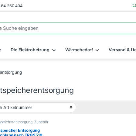
/ 64 260 404
e
Die Elektroheizung
Wärmebedarf
Versand & Li
entsorgung
tspeicherentsorgung
speicherentsorgung
,
Zubehör
speicher Entsorgung
chland nach TRGS519