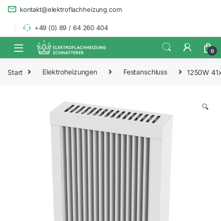
Skip to navigation
Skip to content
kontakt@elektroflachheizung.com
+49 (0) 89 / 64 260 404
0
Start
Elektroheizungen
Festanschluss
1250W 41x
🔍