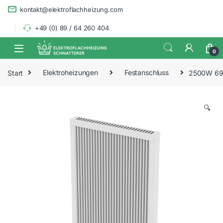
Skip to navigation
Skip to content
kontakt@elektroflachheizung.com
+49 (0) 89 / 64 260 404
0
Start
Elektroheizungen
Festanschluss
2500W 69x
🔍