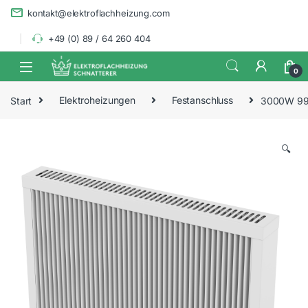
Skip to navigation
Skip to content
kontakt@elektroflachheizung.com
+49 (0) 89 / 64 260 404
0
Start
Elektroheizungen
Festanschluss
3000W 99x
🔍