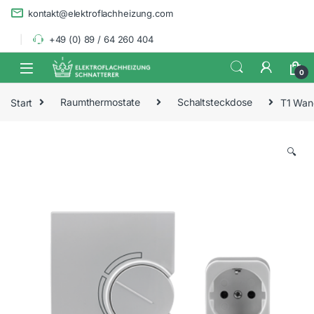
Skip to navigation
Skip to content
kontakt@elektroflachheizung.com
+49 (0) 89 / 64 260 404
0
Start
Raumthermostate
Schaltsteckdose
T1 Wand
🔍