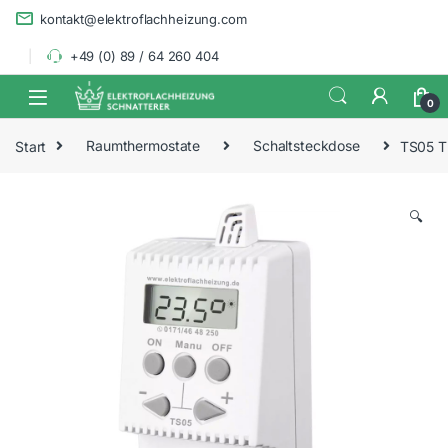
Skip to navigation
Skip to content
kontakt@elektroflachheizung.com
+49 (0) 89 / 64 260 404
0
Start
Raumthermostate
Schaltsteckdose
TS05 T
🔍